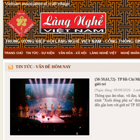
TRANG CHỦ
TIN TỨC - SỰ KIỆN
VĂN HÓA - XÃ HỘI
LÀNG NGHỀ VIỆT
NGHỆ NHÂN 
THAM KHẢO & KHÁM PHÁ
VIDEO
TIN TỨC - VẤN ĐỀ HÔM NAY
(50-59,61,72)- TP Hồ Chí M
giới trẻ
(Ngày đăng: 08/08/2026 Lượt
Thông qua âm nhạc, vũ đạo, k
trình “Xuôi dòng phù sa” đư
đến gần hơn với giới trẻ TP H