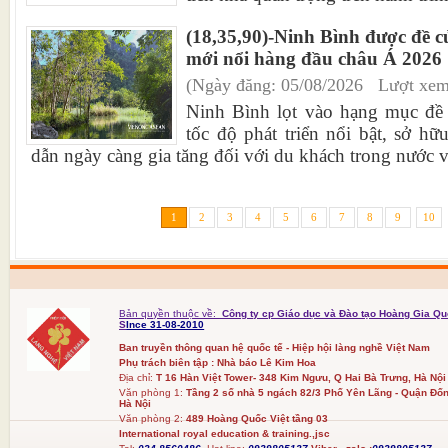
(18,35,90)-Ninh Bình được đề 
mới nổi hàng đầu châu Á 2026
(Ngày đăng: 05/08/2026 Lượt xem
Ninh Bình lọt vào hạng mục đề 
tốc độ phát triển nổi bật, sở hữ
dẫn ngày càng gia tăng đối với du khách trong nước và
1
2
3
4
5
6
7
8
9
10
Bản quyền thuộc về:
Công ty cp Giáo dục và Đào tạo Hoàng Gia Qu
S
Ince 31-08-2010
Ban truyền thông quan hệ quốc tế - Hiệp hội làng nghề Việt Nam
Phụ trách biên tập : Nhà báo Lê Kim Hoa
Địa chỉ:
T 16 Hàn Việt Tower- 348 Kim Ngưu, Q Hai Bà Trưng, Hà Nội
Văn phòng 1:
Tầng 2 số nhà 5 ngách 82/3 Phố Yên Lãng - Quận Đốn
Hà Nội
Văn phòng 2:
489 Hoàng Quốc Việt tầng 03
International royal education & training.,jsc