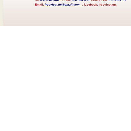
Tel:
034.8560486
Hot line;
0929805137
Viber - zalo :
0929805137
Email:
irecvietnam@gmail.com
:
facebook:
irecvietnam,